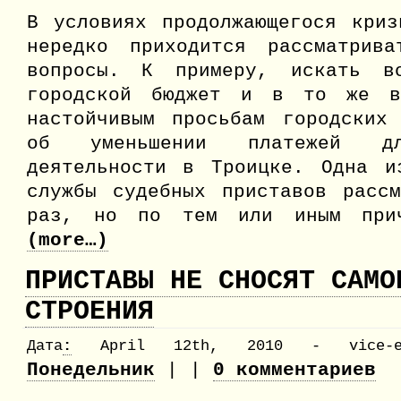
помогат
В условиях продолжающегося криз
Совет
15.04.1
нередко приходится рассматрива
вопросы. К примеру, искать во
городской бюджет и в то же в
настойчивым просьбам городских
об уменьшении платежей д
деятельности в Троицке. Одна 
службы судебных приставов рассм
раз, но по тем или иным прич
(more…)
ПРИСТАВЫ НЕ СНОСЯТ САМО
СТРОЕНИЯ
Дата
:
April 12th, 2010 - vice-ed
Понедельник
| |
0 комментариев