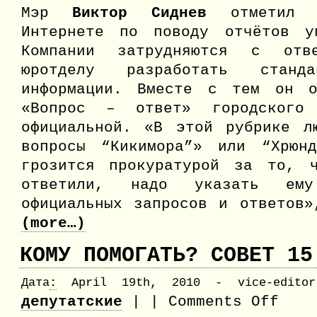
Мэр
Виктор Сиднев
отметил о
Интернете по поводу отчётов у
Компании затрудняются с отв
юротделу разработать станда
информации. Вместе с тем он о
«Вопрос – ответ» городского
официальной. «В этой рубрике л
вопросы “Кикимора”» или “Хрюн
грозится прокуратурой за то, 
ответили, надо указать ем
официальных запросов и ответов»
(more…)
КОМУ ПОМОГАТЬ? СОВЕТ 15
Дата
:
April 19th, 2010 - vice-editor
on
депутатские
| |
Comments Off
Кому