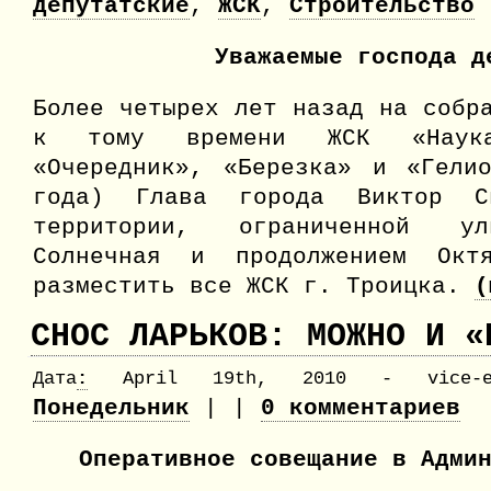
депутатские
,
ЖСК
,
Строительство
Уважаемые господа д
Более четырех лет назад на собр
к тому времени ЖСК «Наука-
«Очередник», «Березка» и «Гели
года) Глава города Виктор С
территории, ограниченной ул
Солнечная и продолжением Октя
разместить все ЖСК г. Троицка.
(
СНОС ЛАРЬКОВ: МОЖНО И «
Дата
:
April 19th, 2010 - vice-ed
Понедельник
| |
0 комментариев
Оперативное совещание в Адми