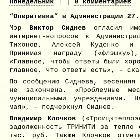
Понедельник
| |
0 комментариев
“Оперативка” в Администрации 27.
Мэр
Виктор Сиднев
огласил име
интернет-вопросов к Администр
Тихонов, Алексей Куденко и 
Принимая награду («флэшку»)
«Главное, чтобы ответы были хор
главное, что ответы есть», – ска
По сообщению Сиднева, весенняя
не закончена. «Проблемные ме
муниципальными учреждениями. 
мая», – подчеркнул Сиднев.
Владимир Клочков
(«Троицктеплоэ
задолженность ТРИНИТИ за тепло 
тыс. руб. Также Клочков отмет